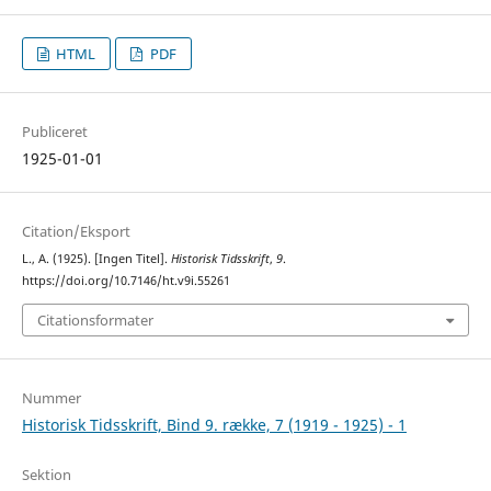
HTML
PDF
Publiceret
1925-01-01
Citation/Eksport
L., A. (1925). [Ingen Titel].
Historisk Tidsskrift
,
9
.
https://doi.org/10.7146/ht.v9i.55261
Citationsformater
Nummer
Historisk Tidsskrift, Bind 9. række, 7 (1919 - 1925) - 1
Sektion