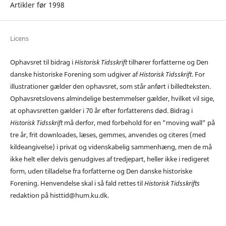
Artikler før 1998
Licens
Ophavsret til bidrag i
Historisk Tidsskrift
tilhører forfatterne og Den
danske historiske Forening som udgiver af
Historisk Tidsskrift
. For
illustrationer gælder den ophavsret, som står anført i billedteksten.
Ophavsretslovens almindelige bestemmelser gælder, hvilket vil sige,
at ophavsretten gælder i 70 år efter forfatterens død. Bidrag i
Historisk Tidsskrift
må derfor, med forbehold for en ”moving wall” på
tre år, frit downloades, læses, gemmes, anvendes og citeres (med
kildeangivelse) i privat og videnskabelig sammenhæng, men de må
ikke helt eller delvis genudgives af tredjepart, heller ikke i redigeret
form, uden tilladelse fra forfatterne og Den danske historiske
Forening. Henvendelse skal i så fald rettes til
Historisk Tidsskrifts
redaktion på histtid@hum.ku.dk.