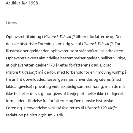
Artikler før 1998
Licens
Ophavsret til bidrag i
Historisk Tidsskrift
tilhører forfatterne og Den
danske historiske Forening som udgiver af
Historisk Tidsskrift
. For
illustrationer gælder den ophavsret, som står anført i billedteksten.
Ophavsretslovens almindelige bestemmelser gælder, hvilket vil sige,
at ophavsretten gælder i 70 år efter forfatterens død. Bidrag i
Historisk Tidsskrift
må derfor, med forbehold for en ”moving wall” på
tre år, frit downloades, læses, gemmes, anvendes og citeres (med
kildeangivelse) i privat og videnskabelig sammenhæng, men de må
ikke helt eller delvis genudgives af tredjepart, heller ikke i redigeret
form, uden tilladelse fra forfatterne og Den danske historiske
Forening. Henvendelse skal i så fald rettes til
Historisk Tidsskrifts
redaktion på histtid@hum.ku.dk.