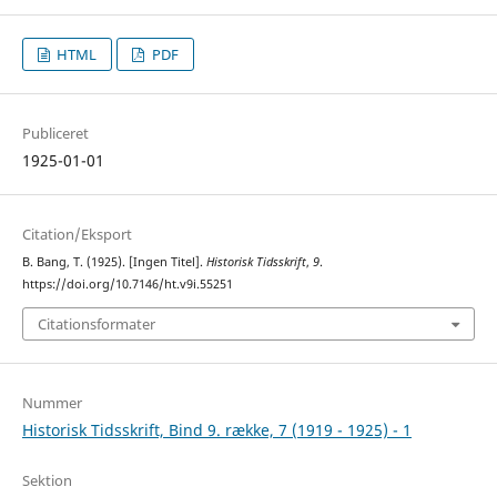
HTML
PDF
Publiceret
1925-01-01
Citation/Eksport
B. Bang, T. (1925). [Ingen Titel].
Historisk Tidsskrift
,
9
.
https://doi.org/10.7146/ht.v9i.55251
Citationsformater
Nummer
Historisk Tidsskrift, Bind 9. række, 7 (1919 - 1925) - 1
Sektion