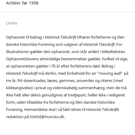
Artikler før 1998
Licens
Ophavsret til bidrag i
Historisk Tidsskrift
tilhører forfatterne og Den
danske historiske Forening som udgiver af
Historisk Tidsskrift
. For
illustrationer gælder den ophavsret, som står anført i billedteksten.
Ophavsretslovens almindelige bestemmelser gælder, hvilket vil sige,
at ophavsretten gælder i 70 år efter forfatterens død. Bidrag i
Historisk Tidsskrift
må derfor, med forbehold for en ”moving wall” på
tre år, frit downloades, læses, gemmes, anvendes og citeres (med
kildeangivelse) i privat og videnskabelig sammenhæng, men de må
ikke helt eller delvis genudgives af tredjepart, heller ikke i redigeret
form, uden tilladelse fra forfatterne og Den danske historiske
Forening. Henvendelse skal i så fald rettes til
Historisk Tidsskrifts
redaktion på histtid@hum.ku.dk.