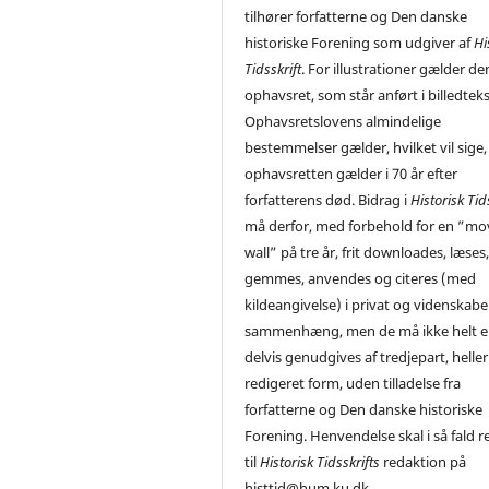
tilhører forfatterne og Den danske
historiske Forening som udgiver af
Hi
Tidsskrift
. For illustrationer gælder de
ophavsret, som står anført i billedtek
Ophavsretslovens almindelige
bestemmelser gælder, hvilket vil sige,
ophavsretten gælder i 70 år efter
forfatterens død. Bidrag i
Historisk Tid
må derfor, med forbehold for en ”mo
wall” på tre år, frit downloades, læses
gemmes, anvendes og citeres (med
kildeangivelse) i privat og videnskabe
sammenhæng, men de må ikke helt el
delvis genudgives af tredjepart, heller 
redigeret form, uden tilladelse fra
forfatterne og Den danske historiske
Forening. Henvendelse skal i så fald r
til
Historisk Tidsskrifts
redaktion på
histtid@hum.ku.dk.