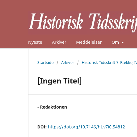
Nyeste
Arkiver
Meddelelser
Om
Startside
/
Arkiver
/
Historisk Tidsskrift 7. Række, I
[Ingen Titel]
- Redaktionen
DOI:
https://doi.org/10.7146/ht.v7i0.54812