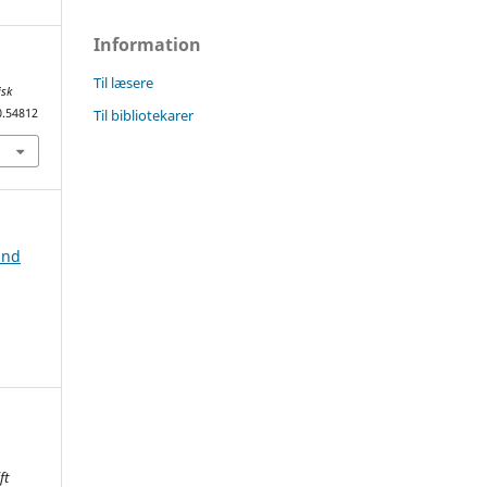
Information
Til læsere
isk
Til bibliotekarer
0.54812
ind
ft