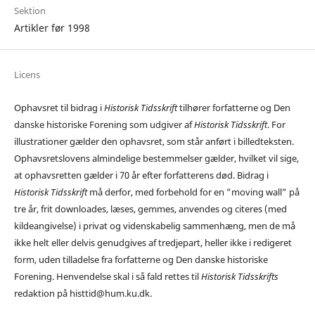
Sektion
Artikler før 1998
Licens
Ophavsret til bidrag i
Historisk Tidsskrift
tilhører forfatterne og Den
danske historiske Forening som udgiver af
Historisk Tidsskrift
. For
illustrationer gælder den ophavsret, som står anført i billedteksten.
Ophavsretslovens almindelige bestemmelser gælder, hvilket vil sige,
at ophavsretten gælder i 70 år efter forfatterens død. Bidrag i
Historisk Tidsskrift
må derfor, med forbehold for en ”moving wall” på
tre år, frit downloades, læses, gemmes, anvendes og citeres (med
kildeangivelse) i privat og videnskabelig sammenhæng, men de må
ikke helt eller delvis genudgives af tredjepart, heller ikke i redigeret
form, uden tilladelse fra forfatterne og Den danske historiske
Forening. Henvendelse skal i så fald rettes til
Historisk Tidsskrifts
redaktion på histtid@hum.ku.dk.