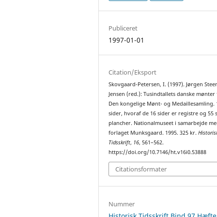
Publiceret
1997-01-01
Citation/Eksport
Skovgaard-Petersen, I. (1997). Jørgen Stee
Jensen (red.): Tusindtallets danske mønter 
Den kongelige Mønt- og Medaillesamling. 
sider, hvoraf de 16 sider er registre og 55 
plancher. Nationalmuseet i samarbejde m
forlaget Munksgaard. 1995. 325 kr.
Historis
Tidsskrift
,
16
, 561–562.
https://doi.org/10.7146/ht.v16i0.53888
Citationsformater
Nummer
Historisk Tidsskrift Bind 97 Hæfte