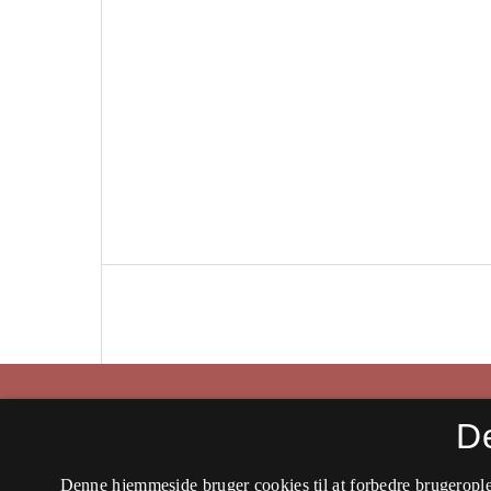
Historisk Tidsskrift
D
ISSN 0106-4991 (Trykt)
Denne hjemmeside bruger cookies til at forbedre brugerople
ISSN 2597-0666 (Online)