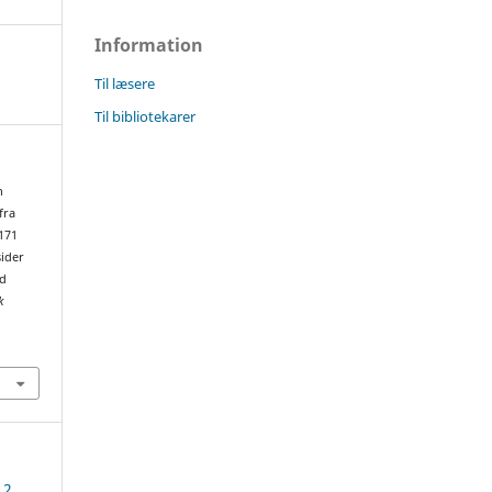
Information
Til læsere
Til bibliotekarer
n
fra
171
sider
ed
k
 2