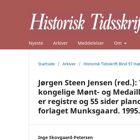
Nyeste
Arkiver
Meddelelser
Om
Startside
/
Arkiver
/
Historisk Tidsskrift Bind 97 Hæ
Jørgen Steen Jensen (red.)
kongelige Mønt- og Medaille
er registre og 55 sider pl
forlaget Munksgaard. 1995.
Inge Skovgaard-Petersen