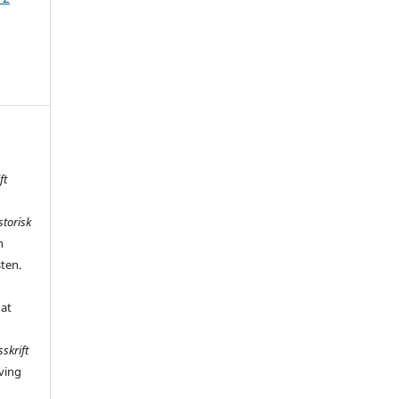
ft
storisk
n
sten.
 at
sskrift
ving
,