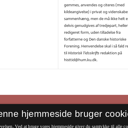
gemmes, anvendes og citeres (med
kildeangivelse) i privat og videnskabe
sammenhæng, men de må ikke helt el
delvis genudgives af tredjepart, heller 
redigeret form, uden tilladelse fra
forfatterne og Den danske historiske
Forening. Henvendelse skal i så fald r
til
Historisk Tidsskrifts
redaktion på
histtid@hum.ku.dk.
enne hjemmeside bruger cooki
velsen. Ved at bruge vores hjemmeside giver du samtykke til alle c