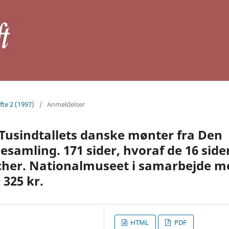
fte 2 (1997)
/
Anmeldelser
: Tusindtallets danske mønter fra Den
samling. 171 sider, hvoraf de 16 side
ancher. Nationalmuseet i samarbejde m
 325 kr.
HTML
PDF