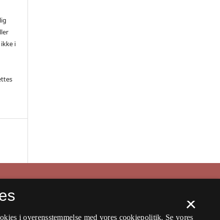
lig
ler
ikke i
ettes
es
×
ookies i overensstemmelse med vores cookiepolitik.
Se vores