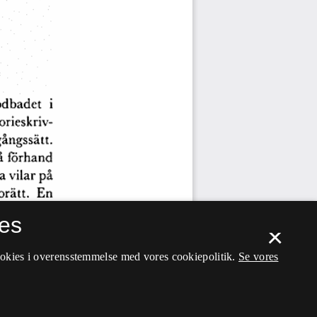
es
×
ookies i overensstemmelse med vores cookiepolitik.
Se vores