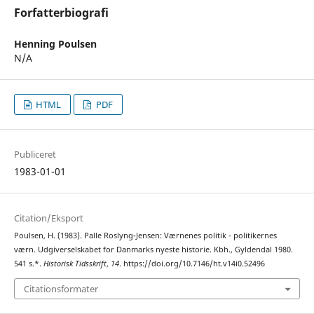
Forfatterbiografi
Henning Poulsen
N/A
HTML
PDF
Publiceret
1983-01-01
Citation/Eksport
Poulsen, H. (1983). Palle Roslyng-Jensen: Værnenes politik - politikernes
værn. Udgiverselskabet for Danmarks nyeste historie. Kbh., Gyldendal 1980.
541 s.*.
Historisk Tidsskrift
,
14
. https://doi.org/10.7146/ht.v14i0.52496
Citationsformater