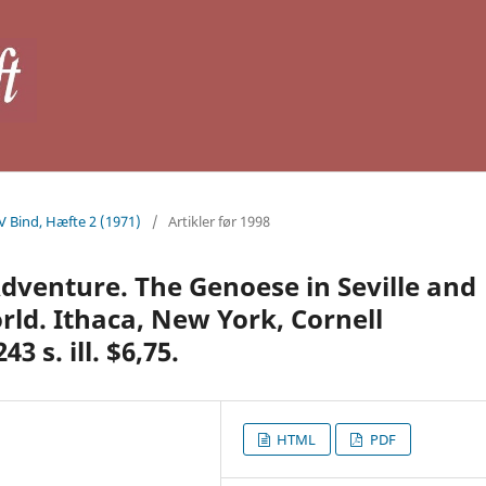
 V Bind, Hæfte 2 (1971)
/
Artikler før 1998
Adventure. The Genoese in Seville and
ld. Ithaca, New York, Cornell
3 s. ill. $6,75.
HTML
PDF