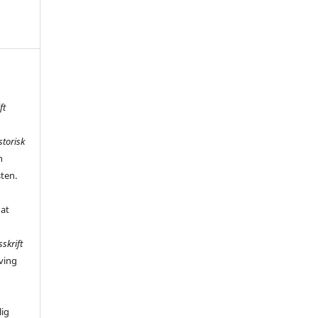
ft
storisk
n
sten.
 at
sskrift
ving
,
lig