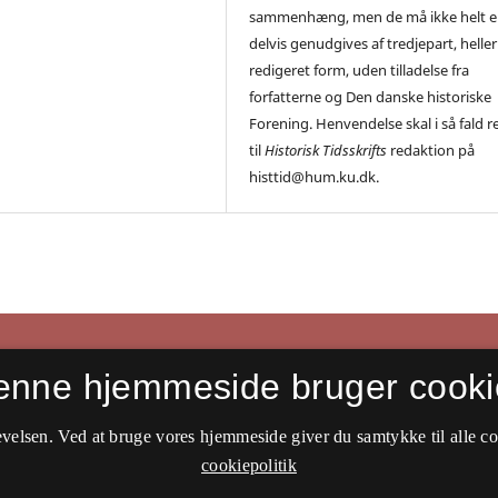
sammenhæng, men de må ikke helt el
delvis genudgives af tredjepart, heller 
redigeret form, uden tilladelse fra
forfatterne og Den danske historiske
Forening. Henvendelse skal i så fald r
til
Historisk Tidsskrifts
redaktion på
histtid@hum.ku.dk.
enne hjemmeside bruger cooki
velsen. Ved at bruge vores hjemmeside giver du samtykke til alle c
cookiepolitik