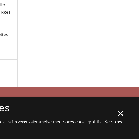
ler
ikke i
ettes
es
×
ookies i overensstemmelse med vores cookiepolitik.
Se vores