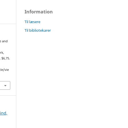
Information
Til læsere
Til bibliotekarer
se and
rk,
. $6,75.
cle/vie
Bind,