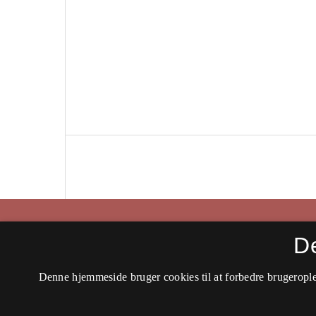
Historisk Tidsskrift
D
ISSN 0106-4991 (Trykt)
Denne hjemmeside bruger cookies til at forbedre brugerople
ISSN 2597-0666 (Online)
Tilgængelighedserklæring