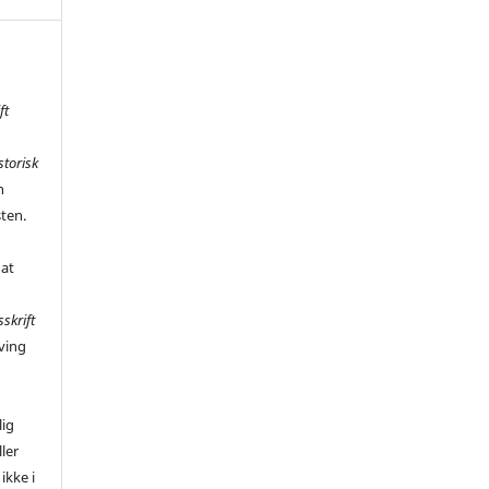
ft
storisk
n
sten.
 at
sskrift
ving
,
lig
ler
ikke i