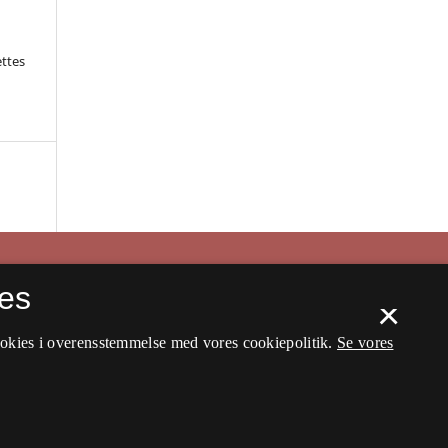
ettes
es
×
ookies i overensstemmelse med vores cookiepolitik.
Se vores