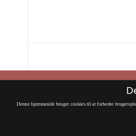
Historisk Tidsskrift
D
ISSN 0106-4991 (Trykt)
Denne hjemmeside bruger cookies til at forbedre brugerople
ISSN 2597-0666 (Online)
Tilgængelighedserklæring