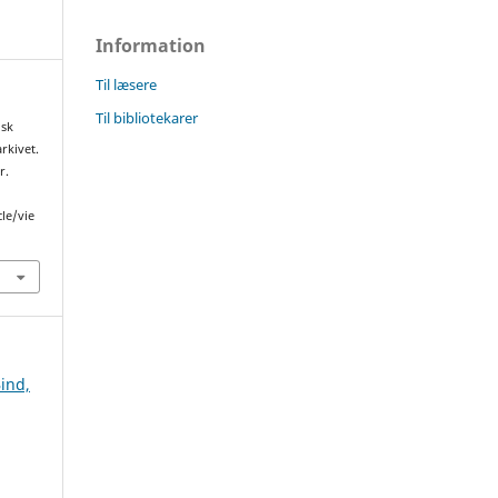
Information
Til læsere
Til bibliotekarer
nsk
arkivet.
r.
cle/vie
Bind,