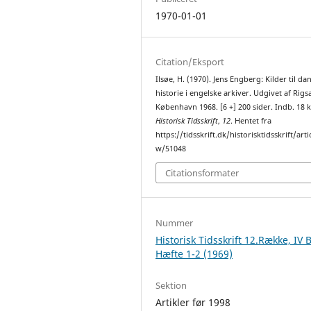
1970-01-01
Citation/Eksport
Ilsøe, H. (1970). Jens Engberg: Kilder til da
historie i engelske arkiver. Udgivet af Rigs
København 1968. [6 +] 200 sider. Indb. 18 k
Historisk Tidsskrift
,
12
. Hentet fra
https://tidsskrift.dk/historisktidsskrift/arti
w/51048
Citationsformater
Nummer
Historisk Tidsskrift 12.Række, IV 
Hæfte 1-2 (1969)
Sektion
Artikler før 1998