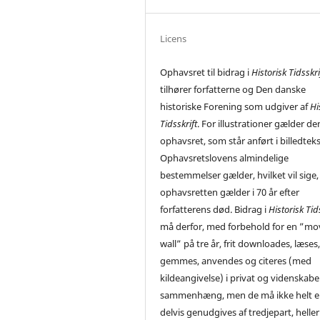
Licens
Ophavsret til bidrag i
Historisk Tidsskri
tilhører forfatterne og Den danske
historiske Forening som udgiver af
Hi
Tidsskrift
. For illustrationer gælder de
ophavsret, som står anført i billedtek
Ophavsretslovens almindelige
bestemmelser gælder, hvilket vil sige,
ophavsretten gælder i 70 år efter
forfatterens død. Bidrag i
Historisk Tid
må derfor, med forbehold for en ”mo
wall” på tre år, frit downloades, læses
gemmes, anvendes og citeres (med
kildeangivelse) i privat og videnskabe
sammenhæng, men de må ikke helt el
delvis genudgives af tredjepart, heller 