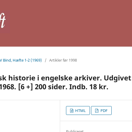
IV Bind, Hæfte 1-2 (1969)
/
Artikler før 1998
sk historie i engelske arkiver. Udgivet
68. [6 +] 200 sider. Indb. 18 kr.
HTML
PDF
Publiceret