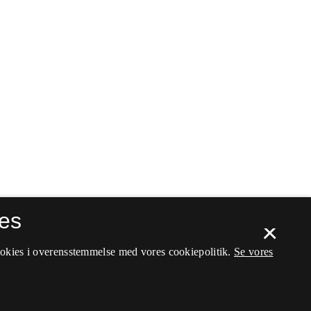
es
×
ookies i overensstemmelse med vores cookiepolitik.
Se vores