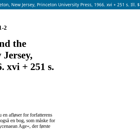
, New Jersey, Princeton University Press, 1966. xvi + 251 s. Ill. $