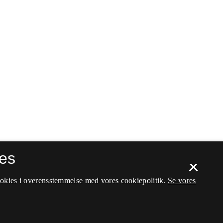
es
×
ookies i overensstemmelse med vores cookiepolitik.
Se vores