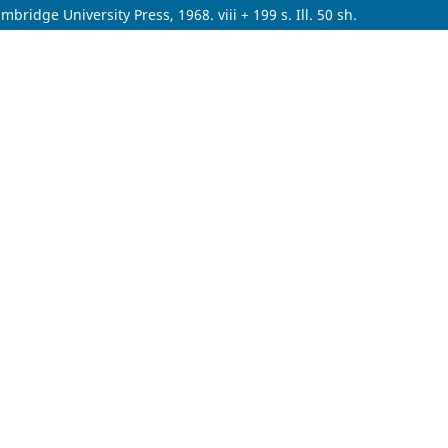
ridge University Press, 1968. viii + 199 s. Ill. 50 sh.