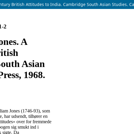
tury British Attitudes to India. Cambridge South Asian Studies. Camb