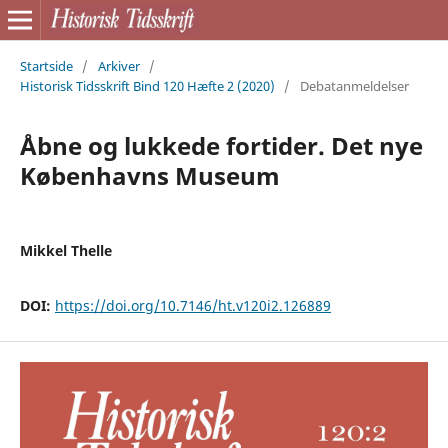
Startside
/
Arkiver
/
Historisk Tidsskrift Bind 120 Hæfte 2 (2020)
/
Debatanmeldelser
Åbne og lukkede fortider. Det nye
Københavns Museum
Mikkel Thelle
DOI:
https://doi.org/10.7146/ht.v120i2.126889