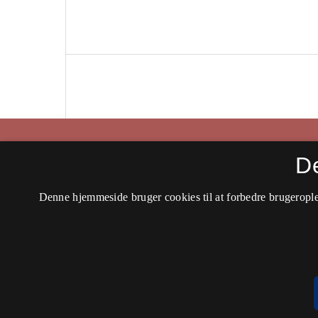
Historisk Tidsskrift
D
ISSN 0106-4991 (Trykt)
Denne hjemmeside bruger cookies til at forbedre brugerople
ISSN 2597-0666 (Online)
Tilgængelighedserklæring