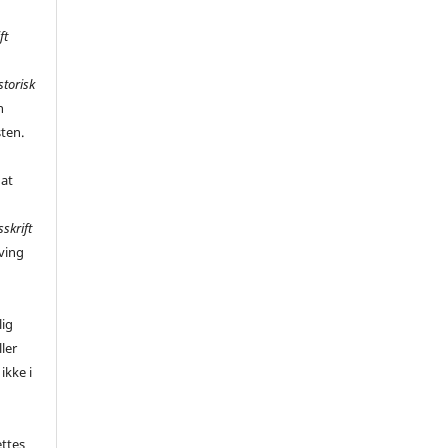
ft
storisk
n
sten.
 at
sskrift
ving
,
lig
ler
ikke i
ettes