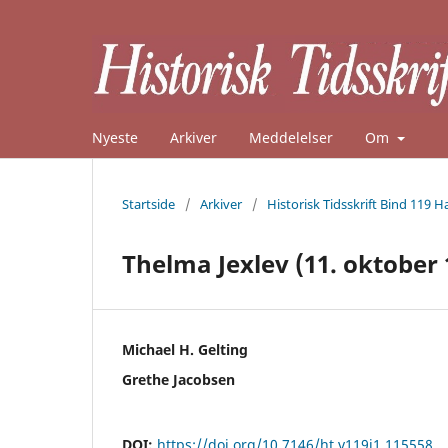
Nyeste
Arkiver
Meddelelser
Om
Startside
/
Arkiver
/
Historisk Tidsskrift Bind 119 H
Thelma Jexlev (11. oktober 
Michael H. Gelting
Grethe Jacobsen
DOI:
https://doi.org/10.7146/ht.v119i1.115558