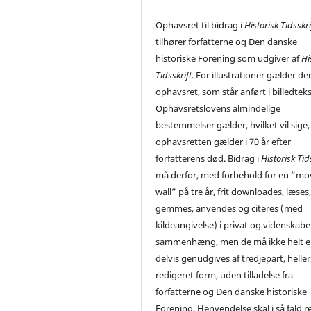
Ophavsret til bidrag i
Historisk Tidsskri
tilhører forfatterne og Den danske
historiske Forening som udgiver af
Hi
Tidsskrift
. For illustrationer gælder de
ophavsret, som står anført i billedtek
Ophavsretslovens almindelige
bestemmelser gælder, hvilket vil sige,
ophavsretten gælder i 70 år efter
forfatterens død. Bidrag i
Historisk Tid
må derfor, med forbehold for en ”mo
wall” på tre år, frit downloades, læses
gemmes, anvendes og citeres (med
kildeangivelse) i privat og videnskabe
sammenhæng, men de må ikke helt el
delvis genudgives af tredjepart, heller 
redigeret form, uden tilladelse fra
forfatterne og Den danske historiske
Forening. Henvendelse skal i så fald r