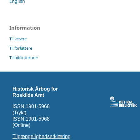
English
Information
Til læsere
Til forfattere
Til bibliotekarer
Historisk Årbog for
Roskilde Amt
ISSN 1901-5968
(Trykt)
ISSN 1901-5968
(Online)
Tilgængelighedserklæring