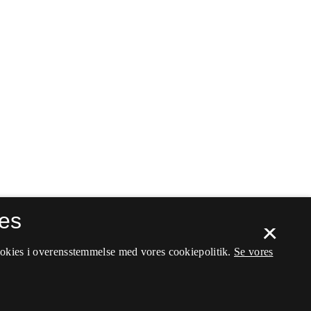
es
×
ookies i overensstemmelse med vores cookiepolitik.
Se vores