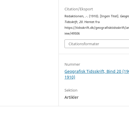
Citation/Eksport
Redaktionen, .-. (1910). [Ingen Titel].
Geogra
Tidsskrift
,
20
. Hentet fra
https://tidsskrift.dk/geografisktidsskrift/ar
iew/49506
Citationsformater
Nummer
Geografisk Tidsskrift, Bind 20 (19
1910)
Sektion
Artikler