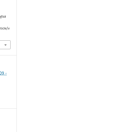
fisk
ticle/v
09 -