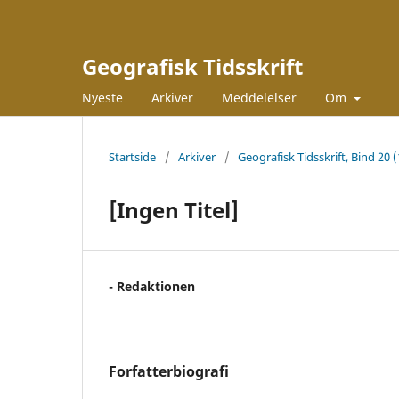
Geografisk Tidsskrift
Nyeste
Arkiver
Meddelelser
Om
Startside
/
Arkiver
/
Geografisk Tidsskrift, Bind 20 
[Ingen Titel]
- Redaktionen
Forfatterbiografi