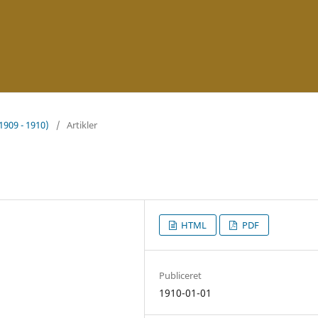
(1909 - 1910)
/
Artikler
HTML
PDF
Publiceret
1910-01-01