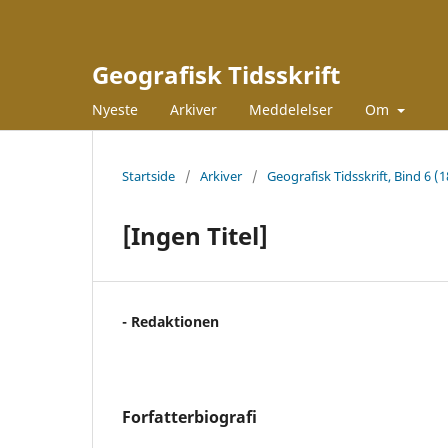
Geografisk Tidsskrift
Nyeste
Arkiver
Meddelelser
Om
Startside
/
Arkiver
/
Geografisk Tidsskrift, Bind 6 (
[Ingen Titel]
- Redaktionen
Forfatterbiografi