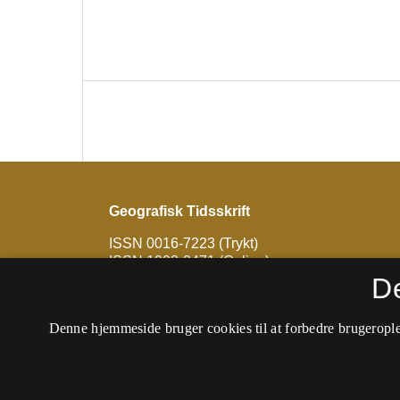
Geografisk Tidsskrift
ISSN 0016-7223 (Trykt)
ISSN 1903-2471 (Online)
D
Tidsskriftet udkommer ikke længere på denne
findes hos
Geografisk Tidsskrift - Journal of 
Denne hjemmeside bruger cookies til at forbedre brugerople
Francis)
.
Tilgængelighedserklæring