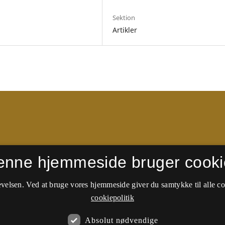
Sektion
Artikler
enne hjemmeside bruger cooki
 side. Nyere numre kan
Danish Geography (Taylor &
velsen. Ved at bruge vores hjemmeside giver du samtykke til alle c
cookiepolitik
Absolut nødvendige