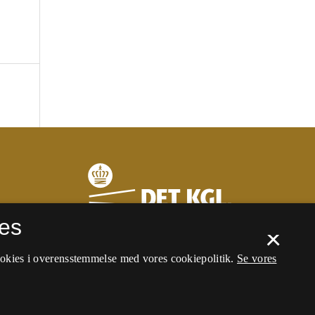
es
×
ookies i overensstemmelse med vores cookiepolitik.
Se vores