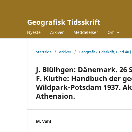
Geografisk Tidsskrift
Nyeste
Arkiver
Meddelelser
Om
Startside
/
Arkiver
/
Geografisk Tidsskrift, Bind 40 (
J. Blüihgen: Dänemark. 26 S.
F. Kluthe: Handbuch der g
Wildpark-Potsdam 1937. Ak
Athenaion.
M. Vahl