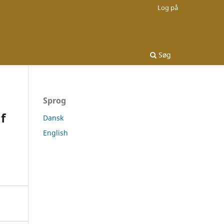
Log på
Søg
Sprog
f
Dansk
English