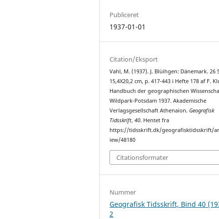
Publiceret
1937-01-01
Citation/Eksport
Vahl, M. (1937). J. Blüihgen: Dänemark. 26 S
15,4X20,2 cm, p. 417-443 i Hefte 178 af F. Kl
Handbuch der geographischen Wissenscha
Wildpark-Potsdam 1937. Akademische
Verlagsgesellschaft Athenaion.
Geografisk
Tidsskrift
,
40
. Hentet fra
https://tidsskrift.dk/geografisktidsskrift/ar
iew/48180
Citationsformater
Nummer
Geografisk Tidsskrift, Bind 40 (19
2