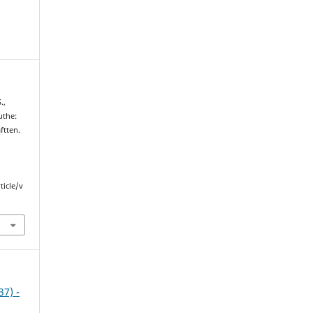
.,
uthe:
ftten.
ticle/v
37) -