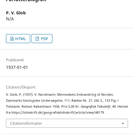
P. V. Glob
N/A
HTML
PDF
Publiceret
1937-01-01
Citation/Eksport
V. Glob, P. (1937). V. Nordmann: Menneskets Indvandring til Norden.
Danmarks Geologiske Undersøgelse. 111, Række Nr. 27. 242 S., 133 Fig. l
Tidstavle. Reitzel, København 1936. Pris 5,00 Kr.
Geografisk Tidsskrift
,
40
. Hentet
fra https://tidsskrift.dk/geografisktidsskrift/article/view/48179
Citationsformater