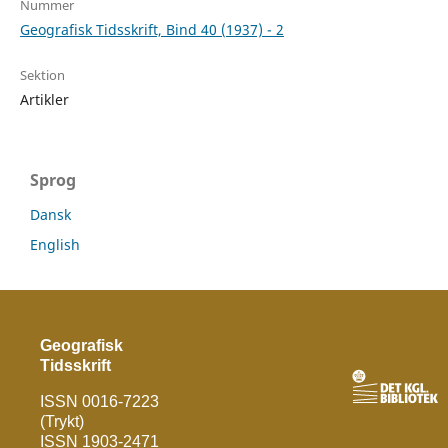
Nummer
Geografisk Tidsskrift, Bind 40 (1937) - 2
Sektion
Artikler
Sprog
Dansk
English
Geografisk
Tidsskrift
ISSN 0016-7223
(Trykt)
ISSN 1903-2471