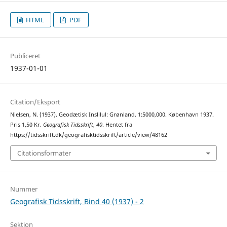
HTML
PDF
Publiceret
1937-01-01
Citation/Eksport
Nielsen, N. (1937). Geodætisk Inslilul: Grønland. 1:5000,000. København 1937.
Pris 1,50 Kr.
Geografisk Tidsskrift
,
40
. Hentet fra
https://tidsskrift.dk/geografisktidsskrift/article/view/48162
Citationsformater
Nummer
Geografisk Tidsskrift, Bind 40 (1937) - 2
Sektion