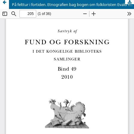
På felttur i fortiden. Etnografien bag bogen om folkloristen Evald Tang Kristensens fodtur blandt folk på heden 1873