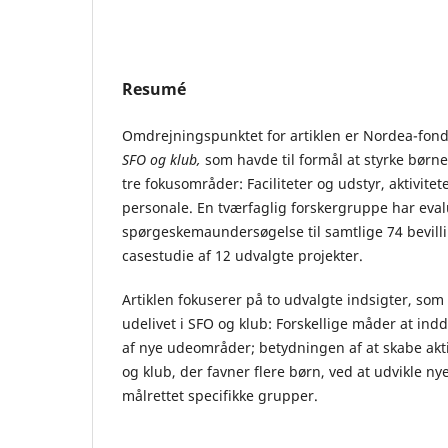
Resumé
Omdrejningspunktet for artiklen er Nordea-fon
SFO og klub,
som havde til formål at styrke børn
tre fokusområder: Faciliteter og udstyr, aktivite
personale. En tværfaglig forskergruppe har eva
spørgeskemaundersøgelse til samtlige 74 bevil
casestudie af 12 udvalgte projekter.
Artiklen fokuserer på to udvalgte indsigter, som 
udelivet i SFO og klub: Forskellige måder at ind
af nye udeområder; betydningen af at skabe akt
og klub, der favner flere børn, ved at udvikle n
målrettet specifikke grupper.