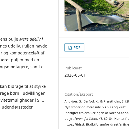
dens pulje
Mere udeliv i
enes udeliv. Puljen havde
PDF
ter og kompetenceløft af
lueret puljen med en
lingsmodtagere, samt et
Publiceret
2026-05-01
kan bidrage til at styrke
drage børn i udviklingen
Citation/Eksport
ivitetsmuligheder i SFO
Andkjær, S., Barfod, K., & Præstholm, S. (2
ye udendørssteder
Nye steder og mere udeliv i SFO og klub:
Indsigter fra evalueringen af Nordea-fond
pulje .
Forum for Idræt
,
41
, 69–84. Hentet fr
https://tidsskrift.dk/forumforidraet/articl