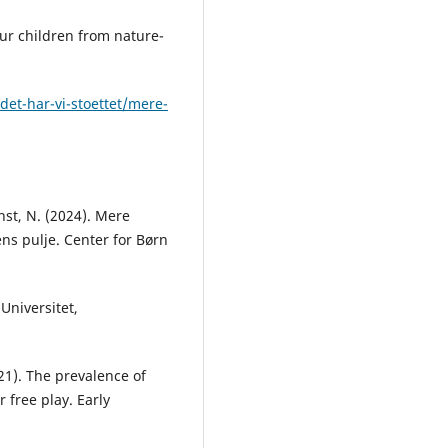
our children from nature-
det-har-vi-stoettet/mere-
nst, N. (2024). Mere
ns pulje. Center for Børn
Universitet,
021). The prevalence of
 free play. Early