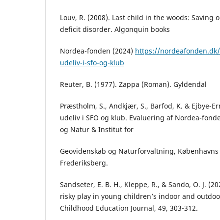
Louv, R. (2008). Last child in the woods: Saving 
deficit disorder. Algonquin books
Nordea-fonden (2024)
https://nordeafonden.dk/
udeliv-i-sfo-og-klub
Reuter, B. (1977). Zappa (Roman). Gyldendal
Præstholm, S., Andkjær, S., Barfod, K. & Ejbye-Er
udeliv i SFO og klub. Evaluering af Nordea-fonde
og Natur & Institut for
Geovidenskab og Naturforvaltning, Københavns 
Frederiksberg.
Sandseter, E. B. H., Kleppe, R., & Sando, O. J. (2
risky play in young children’s indoor and outdoor
Childhood Education Journal, 49, 303-312.