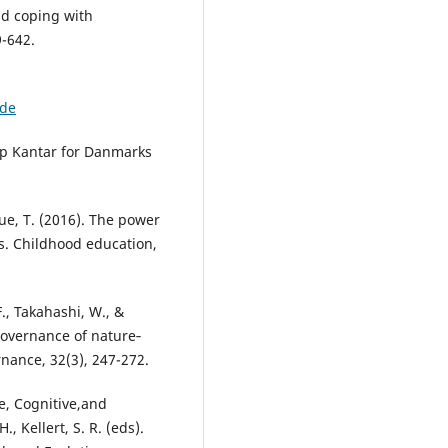
nd coping with
9-642.
jde
lup Kantar for Danmarks
ue, T. (2016). The power
s. Childhood education,
F., Takahashi, W., &
 governance of nature‐
nance, 32(3), 247-272.
ve, Cognitive,and
, Kellert, S. R. (eds).