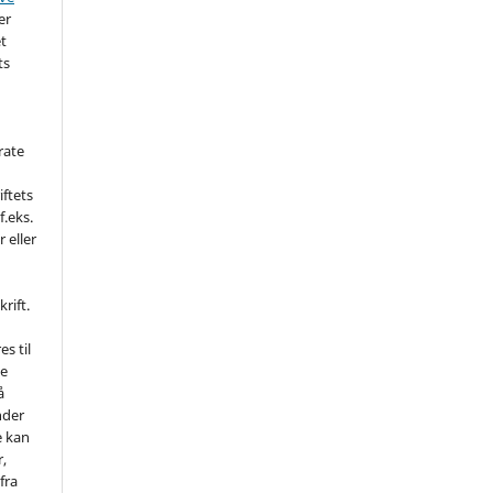
er
et
ts
rate
iftets
f.eks.
r eller
rift.
es til
ne
å
nder
e kan
r,
fra