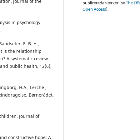
pation. Journal of the
publicerede værker (se
The Effe
Open Access
).
alysis in psychology.
.
Sandseter, E. B. H.,
t is the relationship
en? A systematic review.
and public health, 12(6),
ingborg, H.A., Lerche ,
neinddragelse, Børnerådet.
children. Journal of
and constructive hope: A