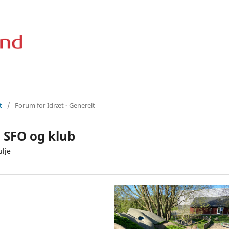
t
/
Forum for Idræt - Generelt
i SFO og klub
ulje