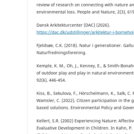
review of research on connecting with nature a
environmental loss. People and Nature, 2(3), 61
Dansk Arkitekturcenter (DAC) (2026).
https://dac.dk/udstillinger/arkitektur-i-borneho
Fjeldsøe, C.K. (2018). Natur i generationer. Gal
Naturfredningsforening.
Kemple, K. M., Oh, J., Kenney, E., & Smith-Bonah
of outdoor play and play in natural environment
92(6), 446-454.
Kiss, B., Sekulova, F., Hörschelmann, K., Salk, C. 
Wamsler, C. (2022). Citizen participation in the
based solutions. Environmental Policy and Gover
Kellert, S.R. (2002) Experiencing Nature: Affecti
Evaluative Development in Children. In Kahn, P. H.