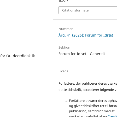
167597
Citationsformater
Nummer
Årg. 41 (2026): Forum for Idræt
Sektion
Forum for Idræt - Generelt
 for Outdoordidaktik
Licens
Forfattere, der publicerer deres værke
dette tidsskrift, accepterer følgende vi
Forfattere bevarer deres opha
og giver tidsskriftet ret til først
publicering, samtidigt med at
værket er omfattet af en
Creat