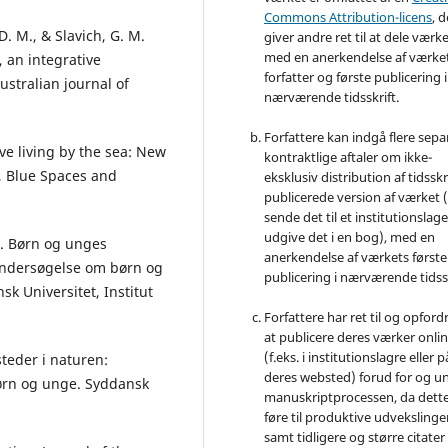
Commons Attribution-licens
, d
 D. M., & Slavich, G. M.
giver andre ret til at dele værk
med en anerkendelse af værke
, an integrative
forfatter og første publicering i
ustralian journal of
nærværende tidsskrift.
Forfattere kan indgå flere sepa
ive living by the sea: New
kontraktlige aftaler om ikke-
, Blue Spaces and
eksklusiv distribution af tidsskr
publicerede version af værket (
sende det til et institutionslage
udgive det i en bog), med en
6). Børn og unges
anerkendelse af værkets første
undersøgelse om børn og
publicering i nærværende tidssk
sk Universitet, Institut
Forfattere har ret til og opfordr
at publicere deres værker onli
(f.eks. i institutionslagre eller p
teder i naturen:
deres websted) forud for og u
børn og unge. Syddansk
manuskriptprocessen, da dett
føre til produktive udvekslinge
samt tidligere og større citater 