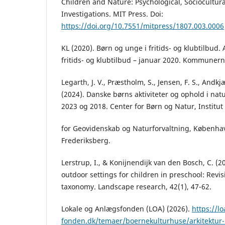
Children and Nature: Psychological, Sociocultura
Investigations. MIT Press. Doi:
https://doi.org/10.7551/mitpress/1807.003.0006
KL (2020). Børn og unge i fritids- og klubtilbu
fritids- og klubtilbud – januar 2020. Kommuner
Legarth, J. V., Præstholm, S., Jensen, F. S., Andkjæ
(2024). Danske børns aktiviteter og ophold i natu
2023 og 2018. Center for Børn og Natur, Institut
for Geovidenskab og Naturforvaltning, Københav
Frederiksberg.
Lerstrup, I., & Konijnendijk van den Bosch, C. (2
outdoor settings for children in preschool: Revisi
taxonomy. Landscape research, 42(1), 47-62.
Lokale og Anlægsfonden (LOA) (2026).
https://lo
fonden.dk/temaer/boernekulturhuse/arkitektur-