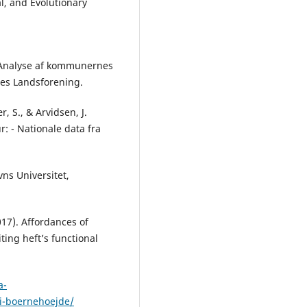
l, and Evolutionary
d. Analyse af kommunernes
nes Landsforening.
r, S., & Arvidsen, J.
r: - Nationale data fra
ns Universitet,
017). Affordances of
ting heft’s functional
a-
i-boernehoejde/