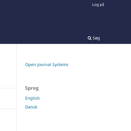
Log på
Søg
Open Journal Systems
Sprog
English
Dansk