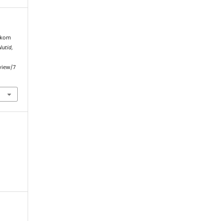
n kom
Nutid
,
/view/7