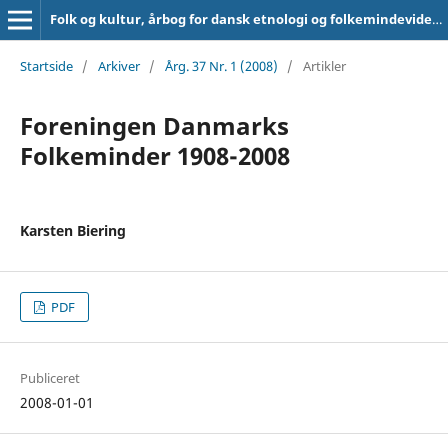
Folk og kultur, årbog for dansk etnologi og folkemindevidenskab
Startside
/
Arkiver
/
Årg. 37 Nr. 1 (2008)
/
Artikler
Foreningen Danmarks
Folkeminder 1908-2008
Karsten Biering
PDF
Publiceret
2008-01-01