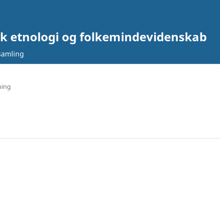
nsk etnologi og folkemindevidenskab
samling
ning