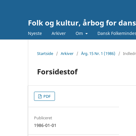
Folk og kultur, årbog for da
Nyeste
Arkiver
Om
Dansk Folkeminde
Startside
/
Arkiver
/
Årg. 15 Nr. 1 (1986)
/
Indled
Forsidestof
PDF
Publiceret
1986-01-01