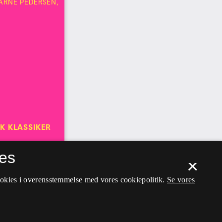
es
×
ookies i overensstemmelse med vores cookiepolitik.
Se vores