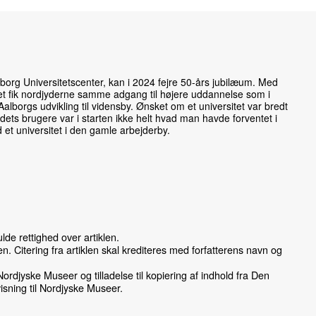
lborg Universitetscenter, kan i 2024 fejre 50-års jubilæum. Med
tet fik nordjyderne samme adgang til højere uddannelse som i
alborgs udvikling til vidensby. Ønsket om et universitet var bredt
 dets brugere var i starten ikke helt hvad man havde forventet i
d et universitet i den gamle arbejderby.
de rettighed over artiklen.
klen. Citering fra artiklen skal krediteres med forfatterens navn og
 Nordjyske Museer og tilladelse til kopiering af indhold fra Den
isning til Nordjyske Museer.