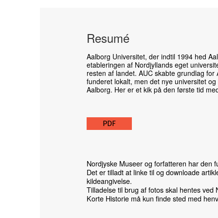
Resumé
Aalborg Universitet, der indtil 1994 hed Aa
etableringen af Nordjyllands eget universi
resten af landet. AUC skabte grundlag for A
funderet lokalt, men det nye universitet og
Aalborg. Her er et kik på den første tid me
PDF
Nordjyske Museer og forfatteren har den ful
Det er tilladt at linke til og downloade arti
kildeangivelse.
Tilladelse til brug af fotos skal hentes ved
Korte Historie må kun finde sted med henv