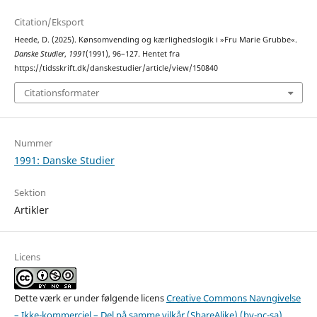
Citation/Eksport
Heede, D. (2025). Kønsomvending og kærlighedslogik i »Fru Marie Grubbe«.
Danske Studier
,
1991
(1991), 96–127. Hentet fra
https://tidsskrift.dk/danskestudier/article/view/150840
Citationsformater
Nummer
1991: Danske Studier
Sektion
Artikler
Licens
Dette værk er under følgende licens
Creative Commons Navngivelse
– Ikke-kommerciel – Del på samme vilkår (ShareAlike) (by-nc-sa)
.