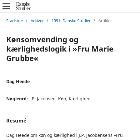
Startside
/
Arkiver
/
1991: Danske Studier
/
Artikler
Kønsomvending og
kærlighedslogik i »Fru Marie
Grubbe«
Dag Heede
Nøgleord:
J.P. Jacobsen, Køn, Kærlighed
Resumé
Dag Heede om køn og kærlighed i J.P. Jacobensens »Fru