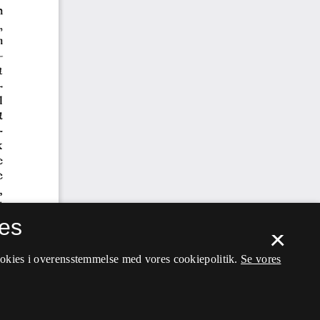
es
×
ookies i overensstemmelse med vores cookiepolitik.
Se vores