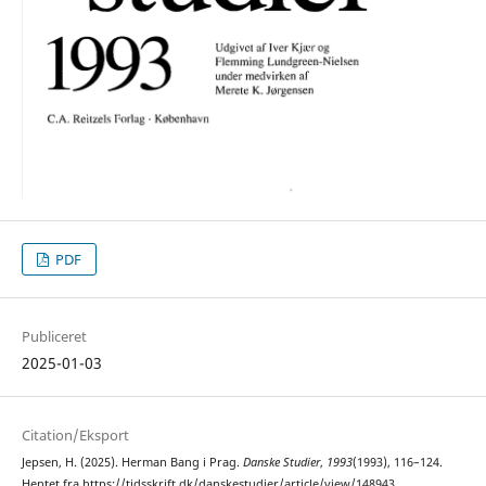
PDF
Publiceret
2025-01-03
Citation/Eksport
Jepsen, H. (2025). Herman Bang i Prag.
Danske Studier
,
1993
(1993), 116–124.
Hentet fra https://tidsskrift.dk/danskestudier/article/view/148943