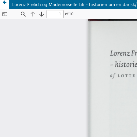
Lorenz Frølich og Mademoiselle Lili – historien om en dansk