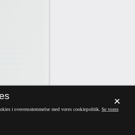
es
×
ookies i overensstemmelse med vores cookiepolitik.
Se vores