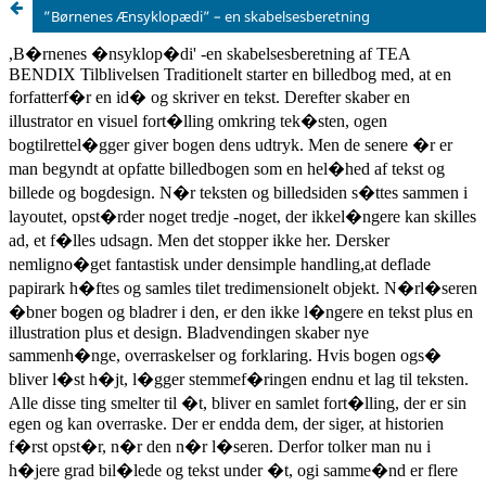
”Børnenes Ænsyklopædi” – en skabelsesberetning