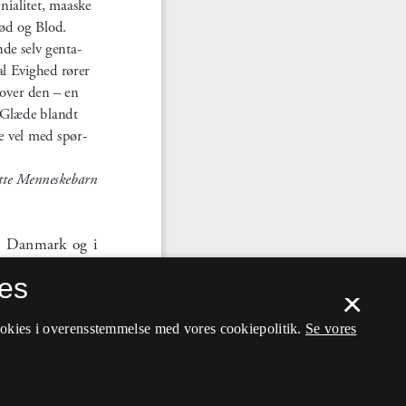
es
×
ookies i overensstemmelse med vores cookiepolitik.
Se vores