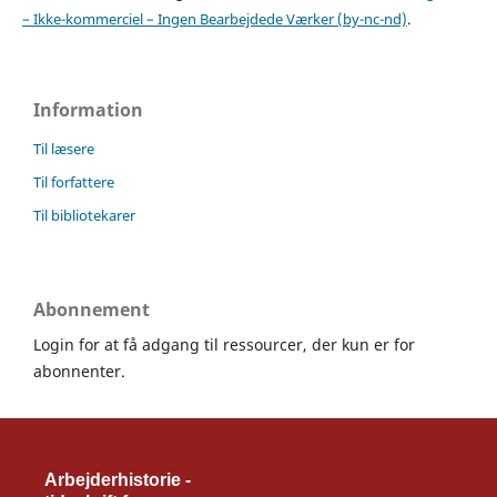
– Ikke-kommerciel – Ingen Bearbejdede Værker (by-nc-nd)
.
Information
Til læsere
Til forfattere
Til bibliotekarer
Abonnement
Login for at få adgang til ressourcer, der kun er for
abonnenter.
Arbejderhistorie -