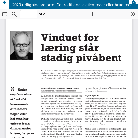
2020-udligningsreform: De traditionelle dilemmaer eller brud med traditionen?