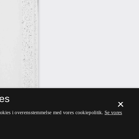
es
×
ookies i overensstemmelse med vores cookiepolitik.
Se vores