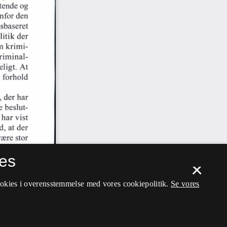
es
×
ookies i overensstemmelse med vores cookiepolitik.
Se vores