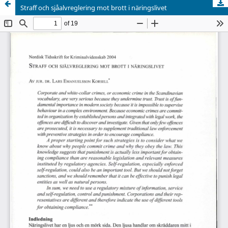
Straff och sjåalvreglering mot brott i näringslivet