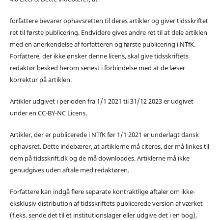
forfattere bevarer ophavsretten til deres artikler og giver tidsskriftet
ret til første publicering. Endvidere gives andre ret til at dele artiklen
med en anerkendelse af forfatteren og første publicering i NTfK.
Forfattere, der ikke ønsker denne licens, skal give tidsskriftets
redaktør besked herom senest i forbindelse med at de læser
korrektur på artiklen.
Artikler udgivet i perioden fra 1/1 2021 til 31/12 2023 er udgivet
under en CC-BY-NC Licens.
Artikler, der er publicerede i NTfK før 1/1 2021 er underlagt dansk
ophavsret. Dette indebærer, at artiklerne må citeres, der må linkes til
dem på tidsskrift.dk og de må downloades. Artiklerne må ikke
genudgives uden aftale med redaktøren.
Forfattere kan indgå flere separate kontraktlige aftaler om ikke-
eksklusiv distribution af tidsskriftets publicerede version af værket
(f.eks. sende det til et institutionslager eller udgive det i en bog),