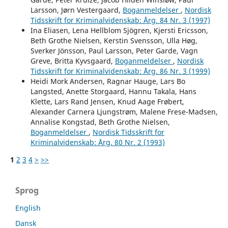
Larsson, Jørn Vestergaard,
Boganmeldelser
,
Nordisk
Tidsskrift for Kriminalvidenskab: Årg. 84 Nr. 3 (1997)
Ina Eliasen, Lena Hellblom Sjögren, Kjersti Ericsson,
Beth Grothe Nielsen, Kerstin Svensson, Ulla Høg,
Sverker Jönsson, Paul Larsson, Peter Garde, Vagn
Greve, Britta Kyvsgaard,
Boganmeldelser
,
Nordisk
Tidsskrift for Kriminalvidenskab: Årg. 86 Nr. 3 (1999)
Heidi Mork Andersen, Ragnar Hauge, Lars Bo
Langsted, Anette Storgaard, Hannu Takala, Hans
Klette, Lars Rand Jensen, Knud Aage Frøbert,
Alexander Carnera Ljungstrøm, Malene Frese-Madsen,
Annalise Kongstad, Beth Grothe Nielsen,
Boganmeldelser
,
Nordisk Tidsskrift for
Kriminalvidenskab: Årg. 80 Nr. 2 (1993)
1
2
3
4
>
>>
Sprog
English
Dansk