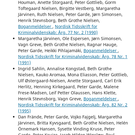
Houman, Anette Storgaard, Peter Gottlieb, Gorm
Toftegaard Nielsen, Birgitte Vestberg, Margaretha
Järvinen, Ruth Nielsen, Peter Garde, Jørn Simonsen,
Henrik Stevnsborg, Beth Grothe Nielsen,
Boganmeldelser
,
Nordisk Tidsskrift for
Kriminalvidenskab: Årg. 77 Nr. 2 (1990)
Margaretha Järvinen, Ole Espersen, Jørn Simonsen,
Vagn Greve, Beth Grothe Nielsen, Ragnar Hauge,
Peter Garde, Heikki Pihlajamäki,
Boganmeldelser
,
Nordisk Tidsskrift for Kriminalvidenskab: Årg. 78 Nr. 1
(1991)
Ingrid Sahlin, Annalise Kongstad, Beth Grothe
Nielsen, Kauko Aromaa, Mona Eliasson, Peter Gottlieb,
Ulf Østergaard-Nielsen, Anette Storgaard, Carl Erik
Herlitz, Henning Kirkegaard, Peter Garde, Malene
Frese-Madsen, Leif Petter Olaussen, Hans Klette,
Henrik Stevnsborg, Vagn Greve,
Boganmeldelser
,
Nordisk Tidsskrift for Kriminalvidenskab: Årg. 82 Nr. 2
(1995)
Dan Frände, Peter Garde, Vojko Fajgelj, Margaretha
Järvinen, Britta Kyvsgaard, Beth Grothe Nielsen, Helén
Örnemark Hansen, Sysette Vinding Kruse, Peter
Garde, Peter Kruize, Jacob Hilden Winsløw, Paul