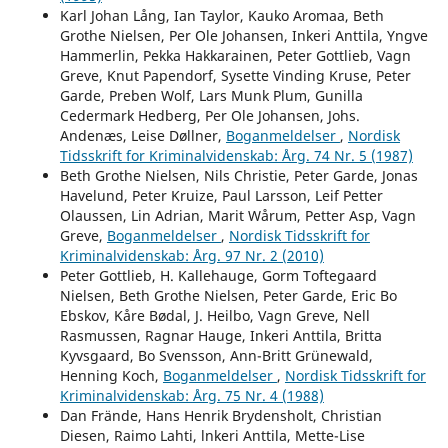
Karl Johan Lång, Ian Taylor, Kauko Aromaa, Beth
Grothe Nielsen, Per Ole Johansen, Inkeri Anttila, Yngve
Hammerlin, Pekka Hakkarainen, Peter Gottlieb, Vagn
Greve, Knut Papendorf, Sysette Vinding Kruse, Peter
Garde, Preben Wolf, Lars Munk Plum, Gunilla
Cedermark Hedberg, Per Ole Johansen, Johs.
Andenæs, Leise Døllner,
Boganmeldelser
,
Nordisk
Tidsskrift for Kriminalvidenskab: Årg. 74 Nr. 5 (1987)
Beth Grothe Nielsen, Nils Christie, Peter Garde, Jonas
Havelund, Peter Kruize, Paul Larsson, Leif Petter
Olaussen, Lin Adrian, Marit Wårum, Petter Asp, Vagn
Greve,
Boganmeldelser
,
Nordisk Tidsskrift for
Kriminalvidenskab: Årg. 97 Nr. 2 (2010)
Peter Gottlieb, H. Kallehauge, Gorm Toftegaard
Nielsen, Beth Grothe Nielsen, Peter Garde, Eric Bo
Ebskov, Kåre Bødal, J. Heilbo, Vagn Greve, Nell
Rasmussen, Ragnar Hauge, Inkeri Anttila, Britta
Kyvsgaard, Bo Svensson, Ann-Britt Grünewald,
Henning Koch,
Boganmeldelser
,
Nordisk Tidsskrift for
Kriminalvidenskab: Årg. 75 Nr. 4 (1988)
Dan Frände, Hans Henrik Brydensholt, Christian
Diesen, Raimo Lahti, lnkeri Anttila, Mette-Lise