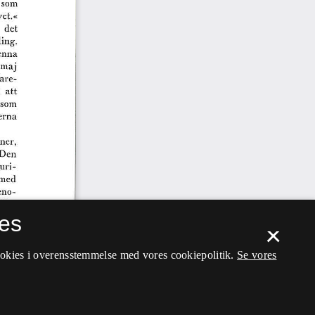
es
×
ookies i overensstemmelse med vores cookiepolitik.
Se vores