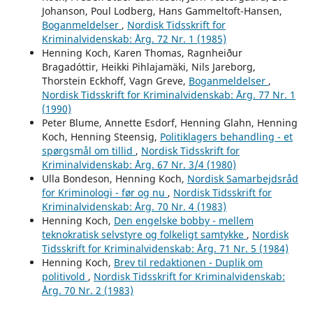
Johanson, Poul Lodberg, Hans Gammeltoft-Hansen,
Boganmeldelser
,
Nordisk Tidsskrift for
Kriminalvidenskab: Årg. 72 Nr. 1 (1985)
Henning Koch, Karen Thomas, Ragnheiður
Bragadóttir, Heikki Pihlajamäki, Nils Jareborg,
Thorstein Eckhoff, Vagn Greve,
Boganmeldelser
,
Nordisk Tidsskrift for Kriminalvidenskab: Årg. 77 Nr. 1
(1990)
Peter Blume, Annette Esdorf, Henning Glahn, Henning
Koch, Henning Steensig,
Politiklagers behandling - et
spørgsmål om tillid
,
Nordisk Tidsskrift for
Kriminalvidenskab: Årg. 67 Nr. 3/4 (1980)
Ulla Bondeson, Henning Koch,
Nordisk Samarbejdsråd
for Kriminologi - før og nu
,
Nordisk Tidsskrift for
Kriminalvidenskab: Årg. 70 Nr. 4 (1983)
Henning Koch,
Den engelske bobby - mellem
teknokratisk selvstyre og folkeligt samtykke
,
Nordisk
Tidsskrift for Kriminalvidenskab: Årg. 71 Nr. 5 (1984)
Henning Koch,
Brev til redaktionen - Duplik om
politivold
,
Nordisk Tidsskrift for Kriminalvidenskab:
Årg. 70 Nr. 2 (1983)