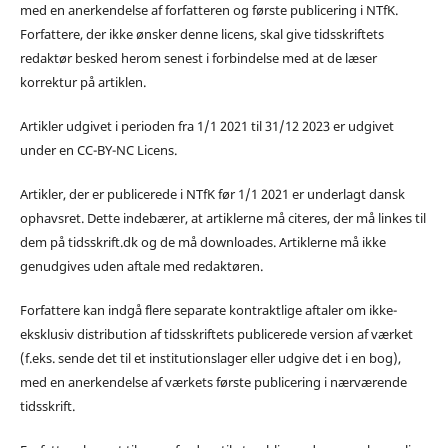
med en anerkendelse af forfatteren og første publicering i NTfK.
Forfattere, der ikke ønsker denne licens, skal give tidsskriftets
redaktør besked herom senest i forbindelse med at de læser
korrektur på artiklen.
Artikler udgivet i perioden fra 1/1 2021 til 31/12 2023 er udgivet
under en CC-BY-NC Licens.
Artikler, der er publicerede i NTfK før 1/1 2021 er underlagt dansk
ophavsret. Dette indebærer, at artiklerne må citeres, der må linkes til
dem på tidsskrift.dk og de må downloades. Artiklerne må ikke
genudgives uden aftale med redaktøren.
Forfattere kan indgå flere separate kontraktlige aftaler om ikke-
eksklusiv distribution af tidsskriftets publicerede version af værket
(f.eks. sende det til et institutionslager eller udgive det i en bog),
med en anerkendelse af værkets første publicering i nærværende
tidsskrift.