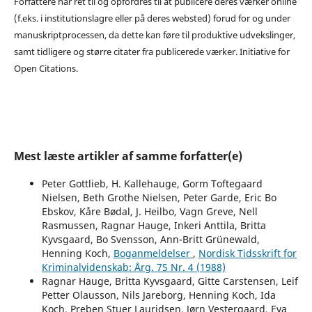
Forfattere har ret til og opfordres til at publicere deres værker online
(f.eks. i institutionslagre eller på deres websted) forud for og under
manuskriptprocessen, da dette kan føre til produktive udvekslinger,
samt tidligere og større citater fra publicerede værker. Initiative for
Open Citations.
Mest læste artikler af samme forfatter(e)
Peter Gottlieb, H. Kallehauge, Gorm Toftegaard
Nielsen, Beth Grothe Nielsen, Peter Garde, Eric Bo
Ebskov, Kåre Bødal, J. Heilbo, Vagn Greve, Nell
Rasmussen, Ragnar Hauge, Inkeri Anttila, Britta
Kyvsgaard, Bo Svensson, Ann-Britt Grünewald,
Henning Koch,
Boganmeldelser
,
Nordisk Tidsskrift for
Kriminalvidenskab: Årg. 75 Nr. 4 (1988)
Ragnar Hauge, Britta Kyvsgaard, Gitte Carstensen, Leif
Petter Olausson, Nils Jareborg, Henning Koch, Ida
Koch, Preben Stuer Lauridsen, Jørn Vestergaard, Eva