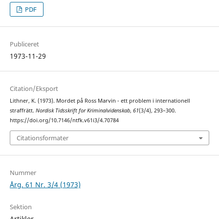
PDF
Publiceret
1973-11-29
Citation/Eksport
Lithner, K. (1973). Mordet på Ross Marvin - ett problem i internationell
straffrätt.
Nordisk Tidsskrift for Kriminalvidenskab
,
61
(3/4), 293–300.
https://doi.org/10.7146/ntfk.v61i3/4.70784
Citationsformater
Nummer
Årg. 61 Nr. 3/4 (1973)
Sektion
Artikler