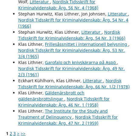
Wolf,
Litteratur
,
Nordisk Tidsskrift for
Kriminalvidenskab: Årg. 56 Nr. 4 (1968)
Stephan Hurwitz, Klas Lithner, Jon Johnsen,
Litteratur
,
Nordisk Tidsskrift for Kriminalvidenskab: Årg. 54 Nr. 4
(1966)
Stephan Hurwitz, Klas Lithner,
Litteratur
,
Nordisk
Tidsskrift for Kriminalvidenskab: Årg. 54 Nr. 3 (1966)
Klas Lithner,
Frillesåssnittet i internationell belysning
,
Nordisk Tidsskrift for Kriminalvidenskab: Årg. 53 Nr.
3/4 (1965)
Klas Lithner,
Garofalo och knivskärarna på Aspö
,
Nordisk Tidsskrift for Kriminalvidenskab: Årg. 49 Nr.
2/3 (1961)
Eckhart Kühlhorn, Klas Lithner,
Litteratur
,
Nordisk
Tidsskrift for Kriminalvidenskab: Årg. 66 Nr. 1/2 (1978)
Klas Lithner,
Gäldenärsbrott och
gäldenärsbrottslingar
,
Nordisk Tidsskrift for
Kriminalvidenskab: Årg. 46 Nr. 1 (1958)
Klas Lithner,
The Institute for the Study and
Treatment of Delinquency
,
Nordisk Tidsskrift for
Kriminalvidenskab: Årg. 47 Nr. 2 (1959)
1
2
3
>
>>