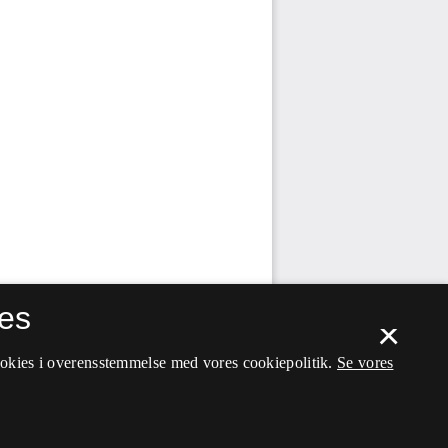
es
×
ookies i overensstemmelse med vores cookiepolitik.
Se vores