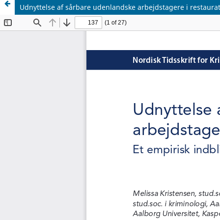
Udnyttelse af sårbare udenlandske arbejdstagere i restaur