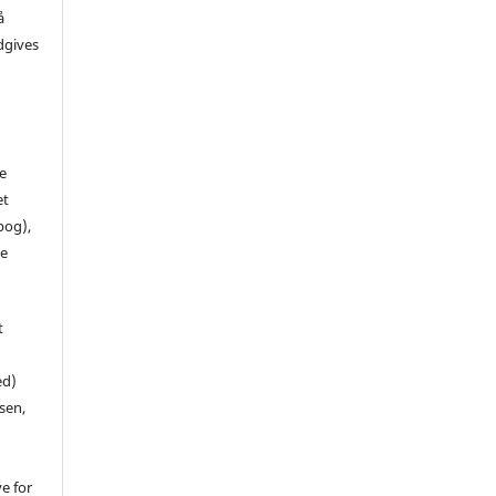
å
dgives
de
et
 bog),
te
t
ed)
sen,
ve for