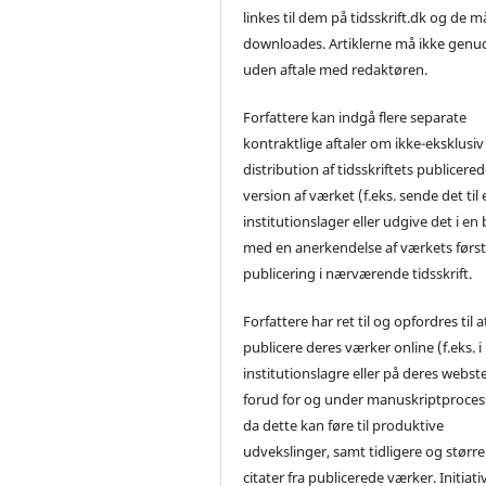
linkes til dem på tidsskrift.dk og de m
downloades. Artiklerne må ikke genu
uden aftale med redaktøren.
Forfattere kan indgå flere separate
kontraktlige aftaler om ikke-eksklusiv
distribution af tidsskriftets publicere
version af værket (f.eks. sende det til 
institutionslager eller udgive det i en
med en anerkendelse af værkets førs
publicering i nærværende tidsskrift.
Forfattere har ret til og opfordres til a
publicere deres værker online (f.eks. i
institutionslagre eller på deres webst
forud for og under manuskriptproces
da dette kan føre til produktive
udvekslinger, samt tidligere og større
citater fra publicerede værker. Initiati