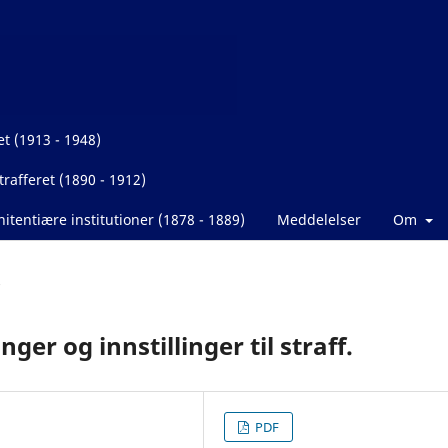
et (1913 - 1948)
rafferet (1890 - 1912)
itentiære institutioner (1878 - 1889)
Meddelelser
Om
er og innstillinger til straff.
PDF