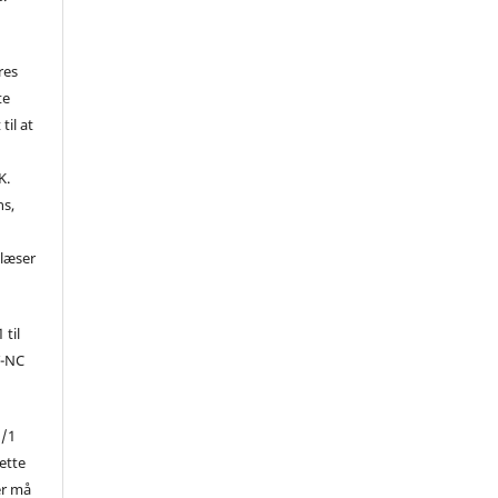
res
te
til at
K.
ns,
d
 læser
 til
Y-NC
1/1
ette
er må