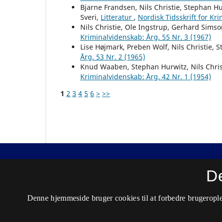
Bjarne Frandsen, Nils Christie, Stephan H
Sveri,
Litteratur
,
Nordisk Tidsskrift for Kr
Nils Christie, Ole Ingstrup, Gerhard Sims
Kriminalvidenskab: Årg. 55 Nr. 3 (1967)
Lise Højmark, Preben Wolf, Nils Christie, 
Årg. 53 Nr. 2 (1965)
Knud Waaben, Stephan Hurwitz, Nils Chris
Kriminalvidenskab: Årg. 42 Nr. 1 (1954)
1
2
3
4
5
6
>
>>
Nordisk Tidsskrift for Kriminalvidenskab
D
ISSN 0029-1528 (Trykt)
Denne hjemmeside bruger cookies til at forbedre brugerople
ISSN 2446-3051 (Online)
Tilgængelighedserklæring