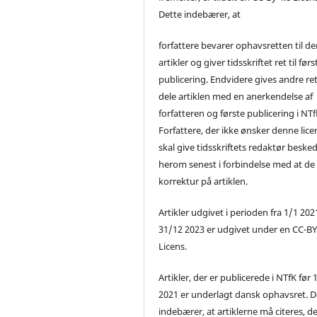
Dette indebærer, at
forfattere bevarer ophavsretten til de
artikler og giver tidsskriftet ret til førs
publicering. Endvidere gives andre ret 
dele artiklen med en anerkendelse af
forfatteren og første publicering i NTf
Forfattere, der ikke ønsker denne lice
skal give tidsskriftets redaktør beske
herom senest i forbindelse med at de
korrektur på artiklen.
Artikler udgivet i perioden fra 1/1 2021
31/12 2023 er udgivet under en CC-B
Licens.
Artikler, der er publicerede i NTfK før 
2021 er underlagt dansk ophavsret. D
indebærer, at artiklerne må citeres, d