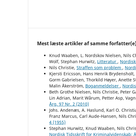
Mest læste artikler af samme forfatter(e
Knud Waaben, L. Nordskov Nielsen, Nils Ch
Wolf, Stephan Hurwitz,
Litteratur
,
Nordisk 
Nils Christie,
Straffen som problem
,
Nordi
Kjersti Ericsson, Hans Henrik Brydensholt
Gorm Gabrielsen, Thorkild Høyer, Anette St
Malin Åkerström,
Boganmeldelser
,
Nordis
Beth Grothe Nielsen, Nils Christie, Peter G
Lin Adrian, Marit Wårum, Petter Asp, Vag
Årg. 97 Nr. 2 (2010)
Johs. Andenæs, A. Haslund, Karl O. Christ
Franz Marcus, Carl Aude-Hansen, Nils Chri
4 (1955)
Stephan Hurwitz, Knud Waaben, Nils Christ
Nordisk Tidsskrift for Kriminalvidenskab: Å