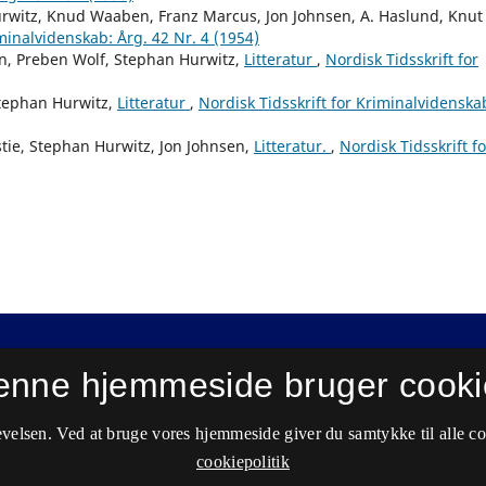
urwitz, Knud Waaben, Franz Marcus, Jon Johnsen, A. Haslund, Knut
iminalvidenskab: Årg. 42 Nr. 4 (1954)
on, Preben Wolf, Stephan Hurwitz,
Litteratur
,
Nordisk Tidsskrift for
Stephan Hurwitz,
Litteratur
,
Nordisk Tidsskrift for Kriminalvidenska
tie, Stephan Hurwitz, Jon Johnsen,
Litteratur.
,
Nordisk Tidsskrift fo
enne hjemmeside bruger cooki
velsen. Ved at bruge vores hjemmeside giver du samtykke til alle c
cookiepolitik