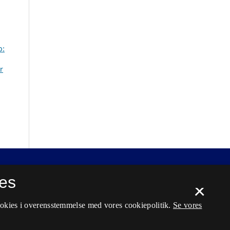
b:
r
es
×
ookies i overensstemmelse med vores cookiepolitik.
Se vores