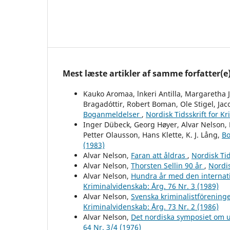
Mest læste artikler af samme forfatter(e
Kauko Aromaa, lnkeri Antilla, Margaretha 
Bragadóttir, Robert Boman, Ole Stigel, Jac
Boganmeldelser
,
Nordisk Tidsskrift for K
Inger Dübeck, Georg Høyer, Alvar Nelson, 
Petter Olausson, Hans Klette, K. J. Lång,
B
(1983)
Alvar Nelson,
Faran att åldras
,
Nordisk Tid
Alvar Nelson,
Thorsten Sellin 90 år
,
Nordis
Alvar Nelson,
Hundra år med den internati
Kriminalvidenskab: Årg. 76 Nr. 3 (1989)
Alvar Nelson,
Svenska kriminalistföreninge
Kriminalvidenskab: Årg. 73 Nr. 2 (1986)
Alvar Nelson,
Det nordiska symposiet om 
64 Nr. 3/4 (1976)