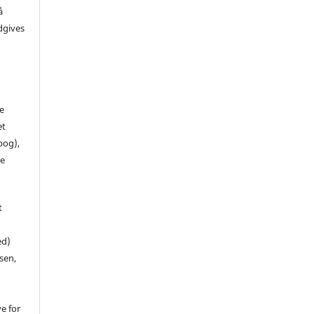
å
dgives
de
et
 bog),
te
t
ed)
sen,
ve for