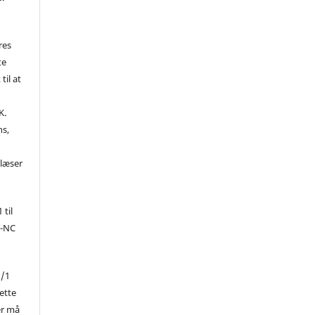
res
te
til at
K.
ns,
d
 læser
 til
Y-NC
1/1
ette
er må