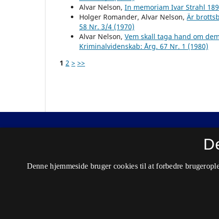
Alvar Nelson,
In memoriam Ivar Strahl 18
Holger Romander, Alvar Nelson,
Är brott
58 Nr. 3/4 (1970)
Alvar Nelson,
Vem skall taga hand om dem
Kriminalvidenskab: Årg. 67 Nr. 1 (1980)
1
2
>
>>
Nordisk Tidsskrift for Kriminalvidenskab
D
ISSN 0029-1528 (Trykt)
Denne hjemmeside bruger cookies til at forbedre brugerople
ISSN 2446-3051 (Online)
Tilgængelighedserklæring