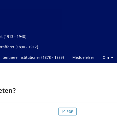
et (1913 - 1948)
rafferet (1890 - 1912)
itentiære institutioner (1878 - 1889)
Meddelelser
Om
heten?
PDF