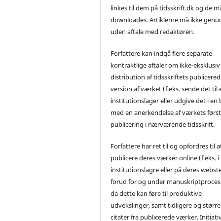
linkes til dem på tidsskrift.dk og de m
downloades. Artiklerne må ikke genu
uden aftale med redaktøren.
Forfattere kan indgå flere separate
kontraktlige aftaler om ikke-eksklusiv
distribution af tidsskriftets publicere
version af værket (f.eks. sende det til 
institutionslager eller udgive det i en
med en anerkendelse af værkets førs
publicering i nærværende tidsskrift.
Forfattere har ret til og opfordres til a
publicere deres værker online (f.eks. i
institutionslagre eller på deres webst
forud for og under manuskriptproces
da dette kan føre til produktive
udvekslinger, samt tidligere og større
citater fra publicerede værker. Initiati