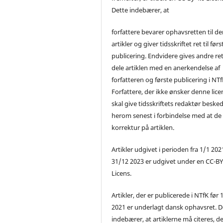
Dette indebærer, at
forfattere bevarer ophavsretten til de
artikler og giver tidsskriftet ret til førs
publicering. Endvidere gives andre ret 
dele artiklen med en anerkendelse af
forfatteren og første publicering i NTf
Forfattere, der ikke ønsker denne lice
skal give tidsskriftets redaktør beske
herom senest i forbindelse med at de
korrektur på artiklen.
Artikler udgivet i perioden fra 1/1 2021
31/12 2023 er udgivet under en CC-B
Licens.
Artikler, der er publicerede i NTfK før 
2021 er underlagt dansk ophavsret. D
indebærer, at artiklerne må citeres, d