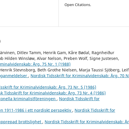
Open Citations.
)
Järvinen, Ditlev Tamm, Henrik Gam, Kåre Bødal, Ragnheiður
ob Hilden Winsløw, Alvar Nelson, Preben Wolf, Signe Justesen,
riminalvidenskab: Årg. 75 Nr. 1 (1988)
Henrik Stevnsborg, Beth Grothe Nielsen, Marja Taussi Sjöberg, Leif
oganmeldelser
,
Nordisk Tidsskrift for Kriminalvidenskab: Årg. 70 N
sskrift for Kriminalvidenskab: Årg. 73 Nr. 5 (1986)
k Tidsskrift for Kriminalvidenskab: Årg. 73 Nr. 4 (1986)
onella kriminalistföreningen
,
Nordisk Tidsskrift for
n 1911-1986 i ett nordiskt perspektiv
,
Nordisk Tidsskrift for
upprepad brottslighet
,
Nordisk Tidsskrift for Kriminalvidenskab: År