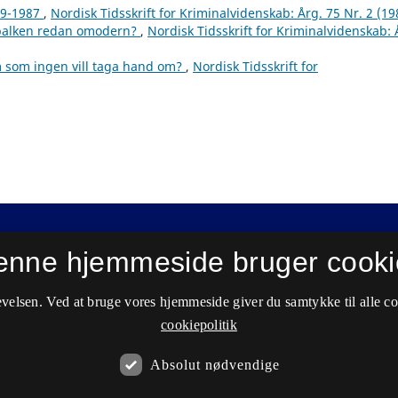
99-1987
,
Nordisk Tidsskrift for Kriminalvidenskab: Årg. 75 Nr. 2 (19
sbalken redan omodern?
,
Nordisk Tidsskrift for Kriminalvidenskab: 
 som ingen vill taga hand om?
,
Nordisk Tidsskrift for
enne hjemmeside bruger cooki
velsen. Ved at bruge vores hjemmeside giver du samtykke til alle c
cookiepolitik
Absolut nødvendige