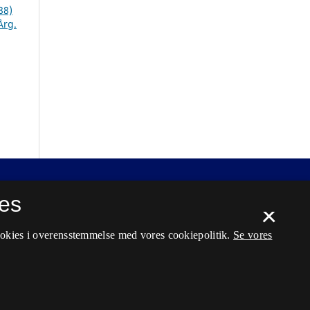
88)
Årg.
es
×
ookies i overensstemmelse med vores cookiepolitik.
Se vores