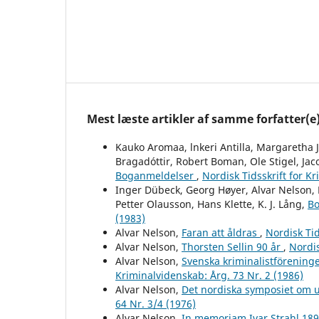
Mest læste artikler af samme forfatter(e
Kauko Aromaa, lnkeri Antilla, Margaretha 
Bragadóttir, Robert Boman, Ole Stigel, Jac
Boganmeldelser
,
Nordisk Tidsskrift for K
Inger Dübeck, Georg Høyer, Alvar Nelson, 
Petter Olausson, Hans Klette, K. J. Lång,
B
(1983)
Alvar Nelson,
Faran att åldras
,
Nordisk Tid
Alvar Nelson,
Thorsten Sellin 90 år
,
Nordis
Alvar Nelson,
Svenska kriminalistföreninge
Kriminalvidenskab: Årg. 73 Nr. 2 (1986)
Alvar Nelson,
Det nordiska symposiet om 
64 Nr. 3/4 (1976)
Alvar Nelson,
In memoriam Ivar Strahl 18