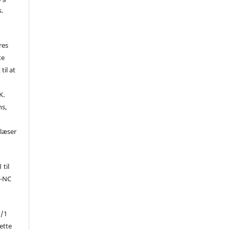
s.
res
te
til at
K.
ns,
d
 læser
 til
Y-NC
1/1
ette