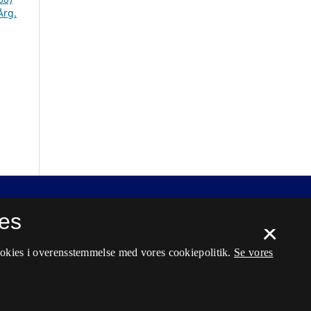
Årg.
es
×
ookies i overensstemmelse med vores cookiepolitik.
Se vores