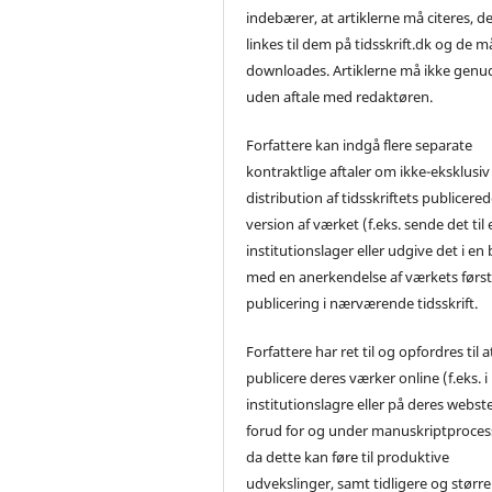
indebærer, at artiklerne må citeres, d
linkes til dem på tidsskrift.dk og de m
downloades. Artiklerne må ikke genu
uden aftale med redaktøren.
Forfattere kan indgå flere separate
kontraktlige aftaler om ikke-eksklusiv
distribution af tidsskriftets publicere
version af værket (f.eks. sende det til 
institutionslager eller udgive det i en
med en anerkendelse af værkets førs
publicering i nærværende tidsskrift.
Forfattere har ret til og opfordres til a
publicere deres værker online (f.eks. i
institutionslagre eller på deres webst
forud for og under manuskriptproces
da dette kan føre til produktive
udvekslinger, samt tidligere og større