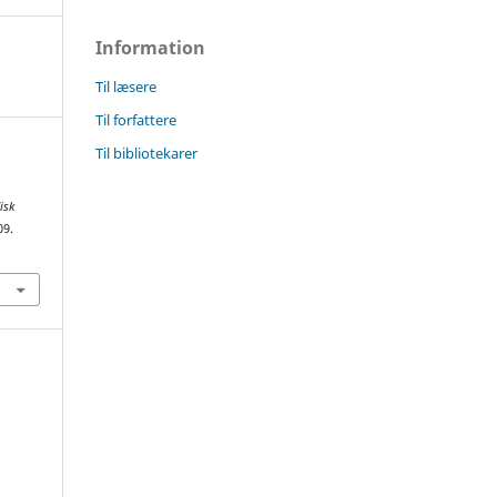
Information
Til læsere
Til forfattere
Til bibliotekarer
isk
09.