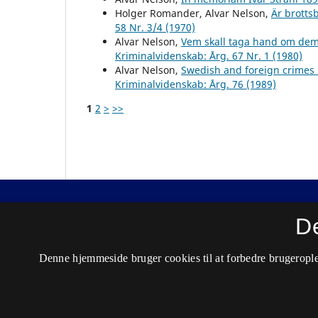
Holger Romander, Alvar Nelson,
Är brott
58 Nr. 3/4 (1970)
Alvar Nelson,
Vem skall taga hand om dem
Kriminalvidenskab: Årg. 67 Nr. 1 (1980)
Alvar Nelson,
Swedish and foreign crimes 
Kriminalvidenskab: Årg. 76 (1989)
1
2
>
>>
Nordisk Tidsskrift for Kriminalvidenskab
D
ISSN 0029-1528 (Trykt)
Denne hjemmeside bruger cookies til at forbedre brugerople
ISSN 2446-3051 (Online)
Tilgængelighedserklæring