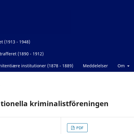
et (1913 - 1948)
rafferet (1890 - 1912)
itentiære institutioner (1878 - 1889)
Meddelelser
Om
ionella kriminalistföreningen
PDF