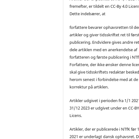
fremefter, er tildelt en CC-By 4.0 Licen
Dette indebærer, at
forfattere bevarer ophavsretten til de
artikler og giver tidsskriftet ret til førs
publicering. Endvidere gives andre ret 
dele artiklen med en anerkendelse af
forfatteren og første publicering i NTf
Forfattere, der ikke ønsker denne lice
skal give tidsskriftets redaktør beske
herom senest i forbindelse med at de
korrektur på artiklen.
Artikler udgivet i perioden fra 1/1 2021
31/12 2023 er udgivet under en CC-B
Licens.
Artikler, der er publicerede i NTfK før 
2021 er underlagt dansk ophavsret. D