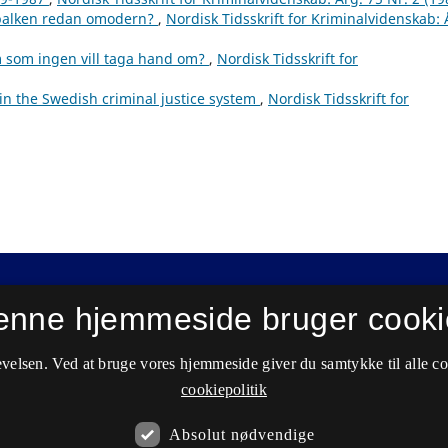
sbalken redan omodern?
,
Nordisk Tidsskrift for Kriminalvidenskab: 
 som ingen vill taga hand om?
,
Nordisk Tidsskrift for
in the Swedish criminal justice system
,
Nordisk Tidsskrift for
enne hjemmeside bruger cooki
velsen. Ved at bruge vores hjemmeside giver du samtykke til alle c
cookiepolitik
Absolut nødvendige