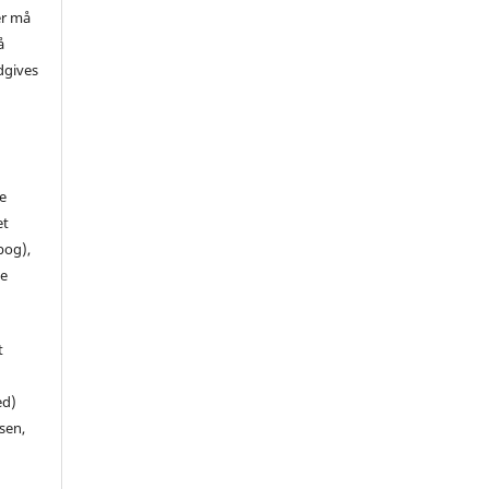
er må
å
dgives
de
et
 bog),
te
t
ed)
sen,