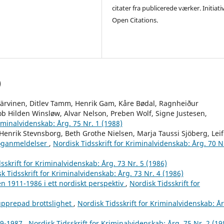
citater fra publicerede værker. Initiati
Open Citations.
)
Järvinen, Ditlev Tamm, Henrik Gam, Kåre Bødal, Ragnheiður
ob Hilden Winsløw, Alvar Nelson, Preben Wolf, Signe Justesen,
riminalvidenskab: Årg. 75 Nr. 1 (1988)
Henrik Stevnsborg, Beth Grothe Nielsen, Marja Taussi Sjöberg, Leif
oganmeldelser
,
Nordisk Tidsskrift for Kriminalvidenskab: Årg. 70 N
sskrift for Kriminalvidenskab: Årg. 73 Nr. 5 (1986)
k Tidsskrift for Kriminalvidenskab: Årg. 73 Nr. 4 (1986)
n 1911-1986 i ett nordiskt perspektiv
,
Nordisk Tidsskrift for
upprepad brottslighet
,
Nordisk Tidsskrift for Kriminalvidenskab: År
99-1987
,
Nordisk Tidsskrift for Kriminalvidenskab: Årg. 75 Nr. 2 (19