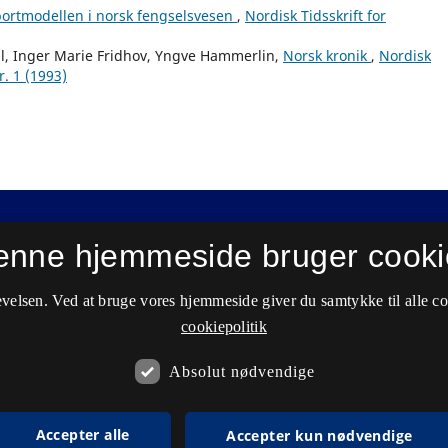
ortmodellen i norsk fengselsvesen
,
Nordisk Tidsskrift for
al, Inger Marie Fridhov, Yngve Hammerlin,
Norsk kronik
,
Nordisk
r. 1 (1993)
enne hjemmeside bruger cooki
velsen. Ved at bruge vores hjemmeside giver du samtykke til alle c
cookiepolitik
Absolut nødvendige
Accepter alle
Accepter kun nødvendige