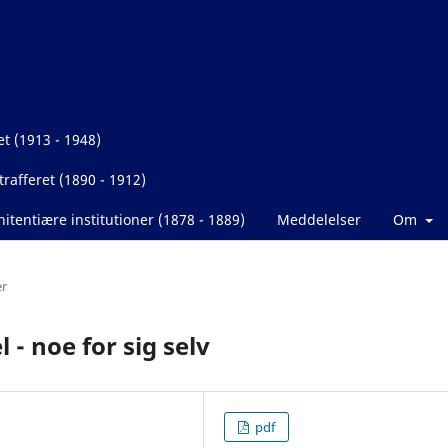
et (1913 - 1948)
rafferet (1890 - 1912)
itentiære institutioner (1878 - 1889)
Meddelelser
Om
er
 - noe for sig selv
pdf