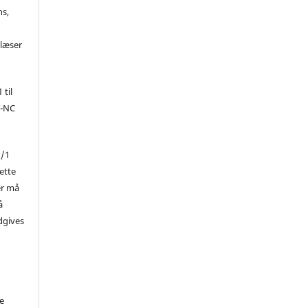
ns,
d
 læser
 til
Y-NC
1/1
ette
er må
å
dgives
de