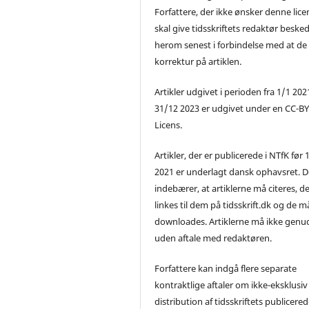
Forfattere, der ikke ønsker denne lice
skal give tidsskriftets redaktør beske
herom senest i forbindelse med at de
korrektur på artiklen.
Artikler udgivet i perioden fra 1/1 2021
31/12 2023 er udgivet under en CC-B
Licens.
Artikler, der er publicerede i NTfK før 
2021 er underlagt dansk ophavsret. D
indebærer, at artiklerne må citeres, d
linkes til dem på tidsskrift.dk og de m
downloades. Artiklerne må ikke genu
uden aftale med redaktøren.
Forfattere kan indgå flere separate
kontraktlige aftaler om ikke-eksklusiv
distribution af tidsskriftets publicere