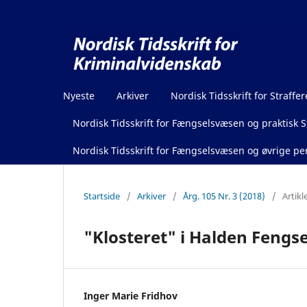
Nyeste
Arkiver
Nordisk Tidsskrift for Straffer
Nordisk Tidsskrift for Fængselsvæsen og praktisk St
Nordisk Tidsskrift for Fængselsvæsen og øvrige pen
Startside
/
Arkiver
/
Årg. 105 Nr. 3 (2018)
/
Artikl
"Klosteret" i Halden Fengsel
Inger Marie Fridhov