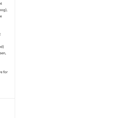
et
 bog),
te
t
ed)
sen,
ve for