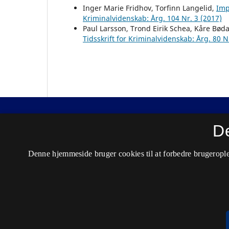
Inger Marie Fridhov, Torfinn Langelid,
Imp
Kriminalvidenskab: Årg. 104 Nr. 3 (2017)
Paul Larsson, Trond Eirik Schea, Kåre Bød
Tidsskrift for Kriminalvidenskab: Årg. 80 N
Nordisk Tidsskrift for Kriminalvidenskab
D
ISSN 0029-1528 (Trykt)
Denne hjemmeside bruger cookies til at forbedre brugerople
ISSN 2446-3051 (Online)
Tilgængelighedserklæring