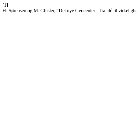
[1]
H. Sørensen og M. Ghisler, “Det nye Geocenter – fra idé til virkeligh